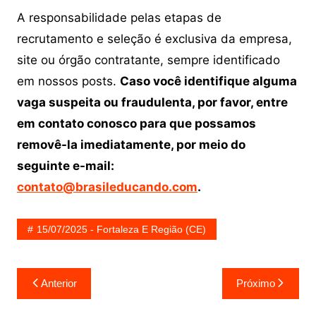
A responsabilidade pelas etapas de
recrutamento e seleção é exclusiva da empresa,
site ou órgão contratante, sempre identificado
em nossos posts.
Caso você identifique alguma
vaga suspeita ou fraudulenta, por favor, entre
em contato conosco para que possamos
removê-la imediatamente, por meio do
seguinte e-mail:
contato@brasileducando.com
.
15/07/2025 - Fortaleza E Região (CE)
Navegação
Anterior
Próximo
de