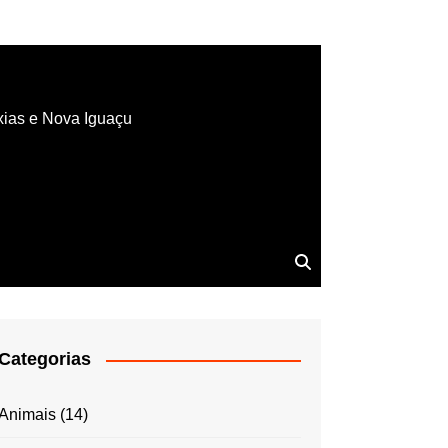
xias e Nova Iguaçu
Categorias
Animais
(14)