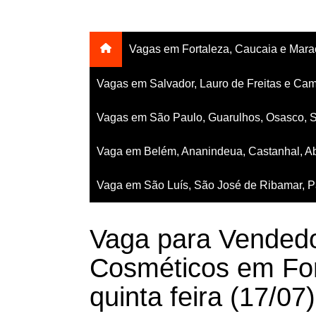
Vagas em Fortaleza, Caucaia e Mar
Vagas em Salvador, Lauro de Freitas e Cam
Vagas em São Paulo, Guarulhos, Osasco, 
Vaga em Belém, Ananindeua, Castanhal, Ab
Vaga em São Luís, São José de Ribamar, Pa
Vaga para Vendedo
Cosméticos em For
quinta feira (17/07)