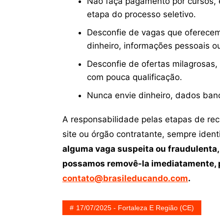
Não faça pagamento por cursos, e
etapa do processo seletivo.
Desconfie de vagas que oferecem
dinheiro, informações pessoais o
Desconfie de ofertas milagrosas,
com pouca qualificação.
Nunca envie dinheiro, dados ban
A responsabilidade pelas etapas de re
site ou órgão contratante, sempre iden
alguma vaga suspeita ou fraudulenta,
possamos removê-la imediatamente, p
contato@brasileducando.com
.
17/07/2025 - Fortaleza E Região (CE)