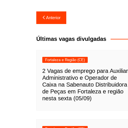
Navegação
Anterior
de
Post
Últimas vagas divulgadas
Fortaleza e Região (CE)
2 Vagas de emprego para Auxiliar
Administrativo e Operador de
Caixa na Sabenauto Distribuidora
de Peças em Fortaleza e região
nesta sexta (05/09)