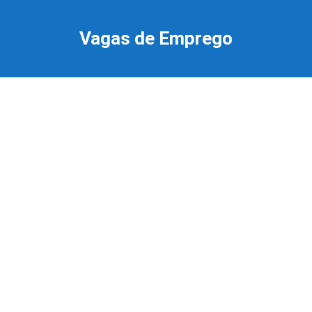
Ir
para
Vagas de Emprego
o
conteúdo