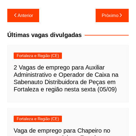
Navegação
Anterior
Próximo
de
Post
Últimas vagas divulgadas
Fortaleza e Região (CE)
2 Vagas de emprego para Auxiliar
Administrativo e Operador de Caixa na
Sabenauto Distribuidora de Peças em
Fortaleza e região nesta sexta (05/09)
Fortaleza e Região (CE)
Vaga de emprego para Chapeiro no