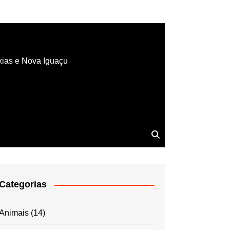
xias e Nova Iguaçu
Categorias
Animais
(14)