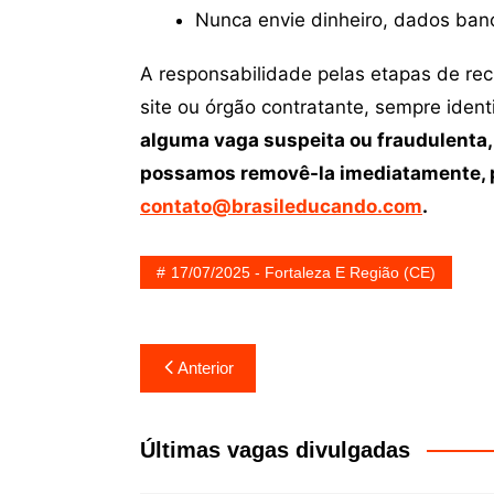
Nunca envie dinheiro, dados ban
A responsabilidade pelas etapas de re
site ou órgão contratante, sempre iden
alguma vaga suspeita ou fraudulenta,
possamos removê-la imediatamente, p
contato@brasileducando.com
.
17/07/2025 - Fortaleza E Região (CE)
Navegação
Anterior
de
Post
Últimas vagas divulgadas