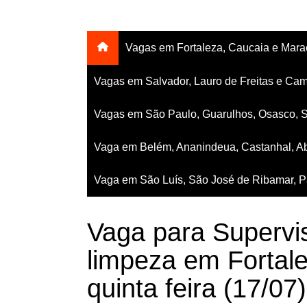
Vagas em Fortaleza, Caucaia e Mar
Vagas em Salvador, Lauro de Freitas e Cam
Vagas em São Paulo, Guarulhos, Osasco, 
Vaga em Belém, Ananindeua, Castanhal, Ab
Vaga em São Luís, São José de Ribamar, Pa
Vaga para Supervis
limpeza em Fortal
quinta feira (17/07)