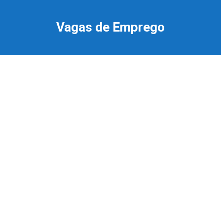
Ir
para
Vagas de Emprego
o
conteúdo