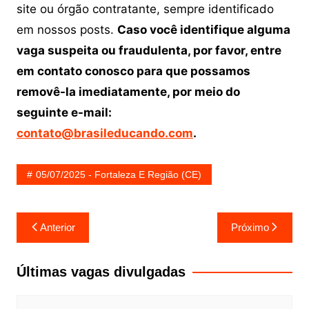
site ou órgão contratante, sempre identificado
em nossos posts.
Caso você identifique alguma
vaga suspeita ou fraudulenta, por favor, entre
em contato conosco para que possamos
removê-la imediatamente, por meio do
seguinte e-mail:
contato@brasileducando.com
.
05/07/2025 - Fortaleza E Região (CE)
Navegação
Anterior
Próximo
de
Post
Últimas vagas divulgadas