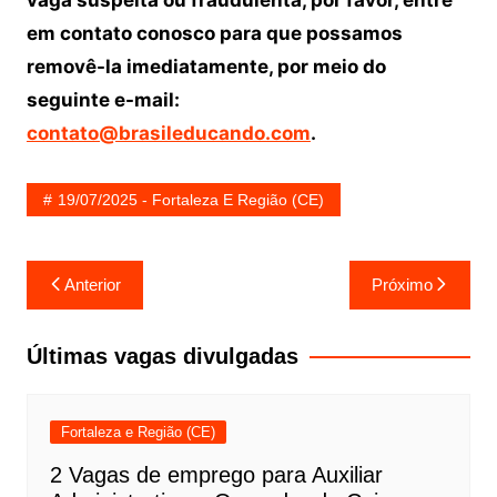
em contato conosco para que possamos
removê-la imediatamente, por meio do
seguinte e-mail:
contato@brasileducando.com
.
19/07/2025 - Fortaleza E Região (CE)
Navegação
Anterior
Próximo
de
Post
Últimas vagas divulgadas
Fortaleza e Região (CE)
2 Vagas de emprego para Auxiliar