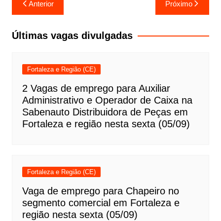
Navegação
Anterior
Próximo
de
Post
Últimas vagas divulgadas
Fortaleza e Região (CE)
2 Vagas de emprego para Auxiliar
Administrativo e Operador de Caixa na
Sabenauto Distribuidora de Peças em
Fortaleza e região nesta sexta (05/09)
Fortaleza e Região (CE)
Vaga de emprego para Chapeiro no
segmento comercial em Fortaleza e
região nesta sexta (05/09)