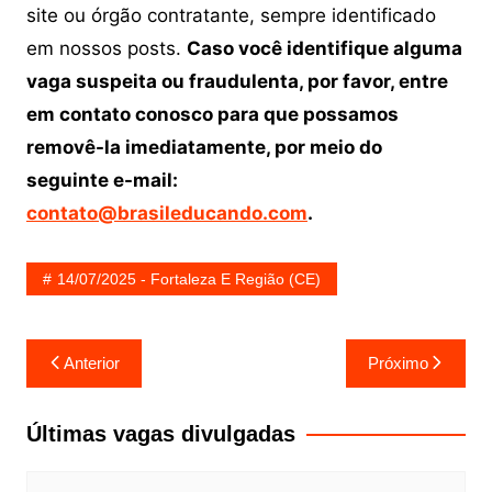
site ou órgão contratante, sempre identificado
em nossos posts.
Caso você identifique alguma
vaga suspeita ou fraudulenta, por favor, entre
em contato conosco para que possamos
removê-la imediatamente, por meio do
seguinte e-mail:
contato@brasileducando.com
.
14/07/2025 - Fortaleza E Região (CE)
Navegação
Anterior
Próximo
de
Post
Últimas vagas divulgadas