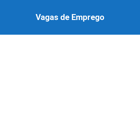
Ir
para
Vagas de Emprego
o
conteúdo