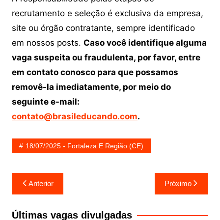
recrutamento e seleção é exclusiva da empresa,
site ou órgão contratante, sempre identificado
em nossos posts.
Caso você identifique alguma
vaga suspeita ou fraudulenta, por favor, entre
em contato conosco para que possamos
removê-la imediatamente, por meio do
seguinte e-mail:
contato@brasileducando.com
.
18/07/2025 - Fortaleza E Região (CE)
Navegação
Anterior
Próximo
de
Post
Últimas vagas divulgadas