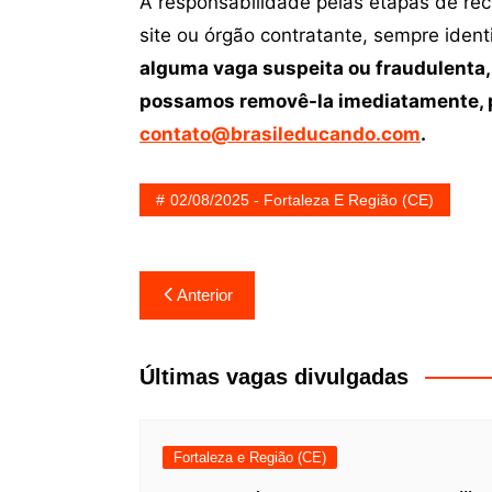
A responsabilidade pelas etapas de re
site ou órgão contratante, sempre iden
alguma vaga suspeita ou fraudulenta,
possamos removê-la imediatamente, p
contato@brasileducando.com
.
02/08/2025 - Fortaleza E Região (CE)
Navegação
Anterior
de
Post
Últimas vagas divulgadas
Fortaleza e Região (CE)