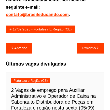
seguinte e-mail:
contato@brasileducando.com
.
17/07/2025 - Fortaleza E Região (CE)
Navegação
Anterior
Próximo
de
Post
Últimas vagas divulgadas
Fortaleza e Região (CE)
2 Vagas de emprego para Auxiliar
Administrativo e Operador de Caixa na
Sabenauto Distribuidora de Peças em
Fortaleza e região nesta sexta (05/09)