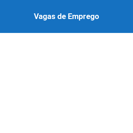
Ir
para
Vagas de Emprego
o
conteúdo