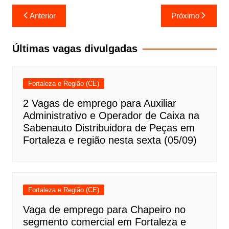
Navegação
Anterior
Próximo
de
Post
Últimas vagas divulgadas
Fortaleza e Região (CE)
2 Vagas de emprego para Auxiliar
Administrativo e Operador de Caixa na
Sabenauto Distribuidora de Peças em
Fortaleza e região nesta sexta (05/09)
Fortaleza e Região (CE)
Vaga de emprego para Chapeiro no
segmento comercial em Fortaleza e