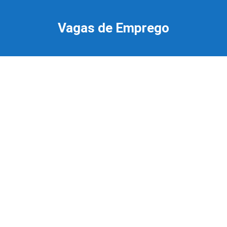
Ir
para
Vagas de Emprego
o
conteúdo