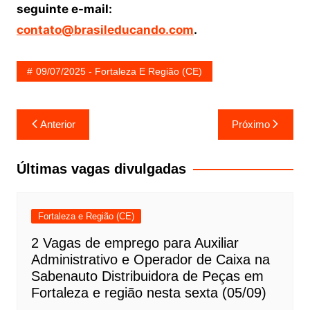
seguinte e-mail:
contato@brasileducando.com
.
09/07/2025 - Fortaleza E Região (CE)
Navegação
Anterior
Próximo
de
Post
Últimas vagas divulgadas
Fortaleza e Região (CE)
2 Vagas de emprego para Auxiliar
Administrativo e Operador de Caixa na
Sabenauto Distribuidora de Peças em
Fortaleza e região nesta sexta (05/09)