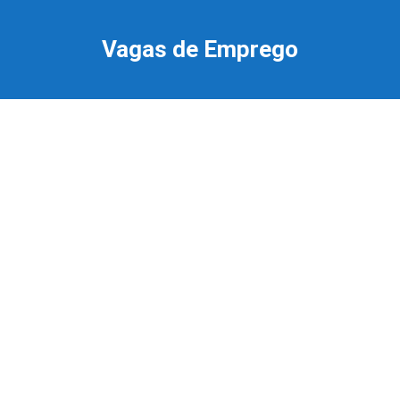
Ir
para
Vagas de Emprego
o
conteúdo