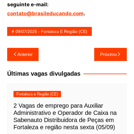
seguinte e-mail:
contato@brasileducando.com
.
09/07/2025 - Fortaleza E Região (CE)
Navegação
Anterior
Próximo
de
Post
Últimas vagas divulgadas
Fortaleza e Região (CE)
2 Vagas de emprego para Auxiliar
Administrativo e Operador de Caixa na
Sabenauto Distribuidora de Peças em
Fortaleza e região nesta sexta (05/09)