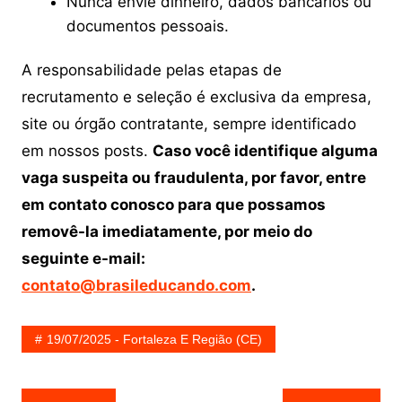
Nunca envie dinheiro, dados bancários ou
documentos pessoais.
A responsabilidade pelas etapas de
recrutamento e seleção é exclusiva da empresa,
site ou órgão contratante, sempre identificado
em nossos posts.
Caso você identifique alguma
vaga suspeita ou fraudulenta, por favor, entre
em contato conosco para que possamos
removê-la imediatamente, por meio do
seguinte e-mail:
contato@brasileducando.com
.
19/07/2025 - Fortaleza E Região (CE)
Navegação