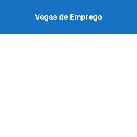
Ir
para
Vagas de Emprego
o
conteúdo