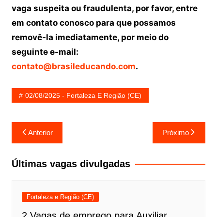
vaga suspeita ou fraudulenta, por favor, entre
em contato conosco para que possamos
removê-la imediatamente, por meio do
seguinte e-mail:
contato@brasileducando.com
.
02/08/2025 - Fortaleza E Região (CE)
Navegação
Anterior
Próximo
de
Post
Últimas vagas divulgadas
Fortaleza e Região (CE)
2 Vagas de emprego para Auxiliar