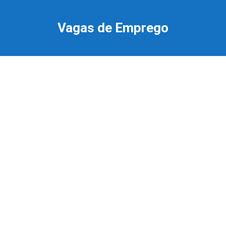
Ir
para
Vagas de Emprego
o
conteúdo