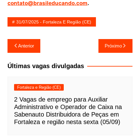
contato@brasileducando.com
.
31/07/2025 - Fortaleza E Região (CE)
Navegação
Anterior
Próximo
de
Post
Últimas vagas divulgadas
Fortaleza e Região (CE)
2 Vagas de emprego para Auxiliar
Administrativo e Operador de Caixa na
Sabenauto Distribuidora de Peças em
Fortaleza e região nesta sexta (05/09)