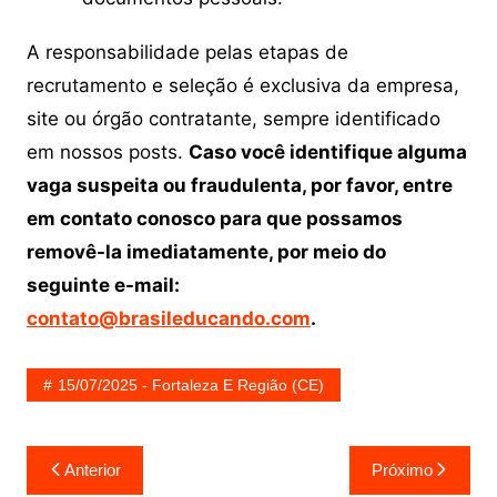
A responsabilidade pelas etapas de
recrutamento e seleção é exclusiva da empresa,
site ou órgão contratante, sempre identificado
em nossos posts.
Caso você identifique alguma
vaga suspeita ou fraudulenta, por favor, entre
em contato conosco para que possamos
removê-la imediatamente, por meio do
seguinte e-mail:
contato@brasileducando.com
.
15/07/2025 - Fortaleza E Região (CE)
Navegação
Anterior
Próximo
de