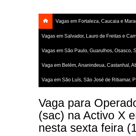
Vagas em Fortaleza, Caucaia e Mar
Vagas em Salvador, Lauro de Freitas e Cam
Vagas em São Paulo, Guarulhos, Osasco, 
Vaga em Belém, Ananindeua, Castanhal, Ab
Vaga em São Luís, São José de Ribamar, Pa
Vaga para Operado
(sac) na Activo X 
nesta sexta feira (