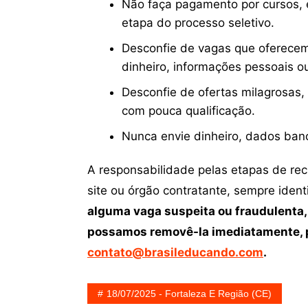
Não faça pagamento por cursos, e
etapa do processo seletivo.
Desconfie de vagas que oferecem
dinheiro, informações pessoais o
Desconfie de ofertas milagrosas,
com pouca qualificação.
Nunca envie dinheiro, dados ban
A responsabilidade pelas etapas de re
site ou órgão contratante, sempre iden
alguma vaga suspeita ou fraudulenta,
possamos removê-la imediatamente, p
contato@brasileducando.com
.
18/07/2025 - Fortaleza E Região (CE)