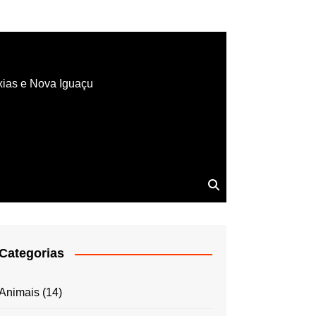
xias e Nova Iguaçu
Categorias
Animais
(14)