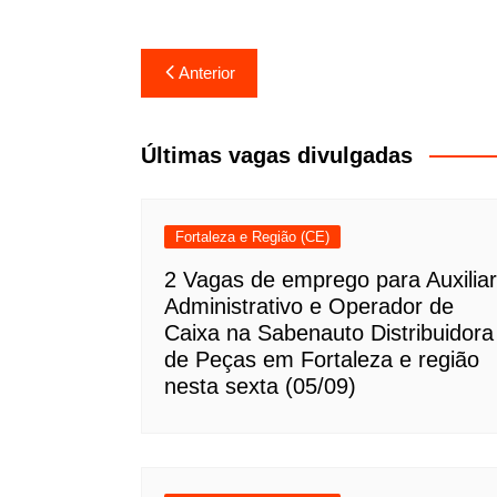
Navegação
Anterior
de
Post
Últimas vagas divulgadas
Fortaleza e Região (CE)
2 Vagas de emprego para Auxiliar
Administrativo e Operador de
Caixa na Sabenauto Distribuidora
de Peças em Fortaleza e região
nesta sexta (05/09)