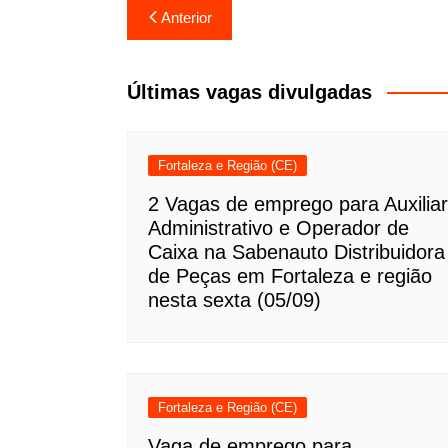
Navegação
Anterior
de
Post
Últimas vagas divulgadas
Fortaleza e Região (CE)
2 Vagas de emprego para Auxiliar
Administrativo e Operador de
Caixa na Sabenauto Distribuidora
de Peças em Fortaleza e região
nesta sexta (05/09)
Fortaleza e Região (CE)
Vaga de emprego para