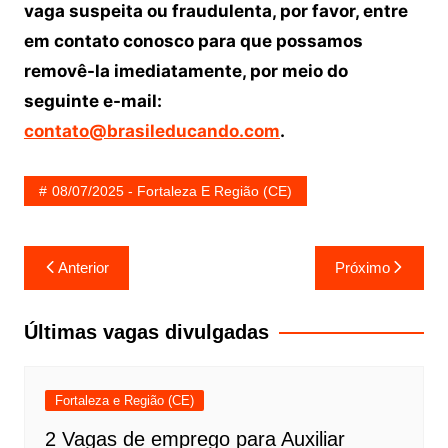
vaga suspeita ou fraudulenta, por favor, entre
em contato conosco para que possamos
removê-la imediatamente, por meio do
seguinte e-mail:
contato@brasileducando.com
.
08/07/2025 - Fortaleza E Região (CE)
Navegação
Anterior
Próximo
de
Post
Últimas vagas divulgadas
Fortaleza e Região (CE)
2 Vagas de emprego para Auxiliar