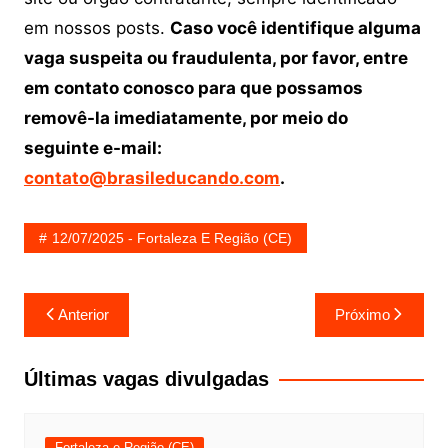
em nossos posts.
Caso você identifique alguma
vaga suspeita ou fraudulenta, por favor, entre
em contato conosco para que possamos
removê-la imediatamente, por meio do
seguinte e-mail:
contato@brasileducando.com
.
12/07/2025 - Fortaleza E Região (CE)
Navegação
Anterior
Próximo
de
Post
Últimas vagas divulgadas
Fortaleza e Região (CE)