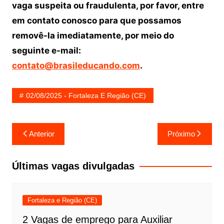
vaga suspeita ou fraudulenta, por favor, entre
em contato conosco para que possamos
removê-la imediatamente, por meio do
seguinte e-mail:
contato@brasileducando.com
.
02/08/2025 - Fortaleza E Região (CE)
Navegação
Anterior
Próximo
de
Post
Últimas vagas divulgadas
Fortaleza e Região (CE)
2 Vagas de emprego para Auxiliar