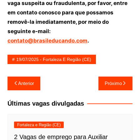
vaga suspeita ou fraudulenta, por favor, entre
em contato conosco para que possamos
removê-la imediatamente, por meio do
seguinte e-mail:
contato@brasileducando.com
.
19/07/2025 - Fortaleza E Região (CE)
Navegação
Anterior
Próximo
de
Post
Últimas vagas divulgadas
Fortaleza e Região (CE)
2 Vagas de emprego para Auxiliar