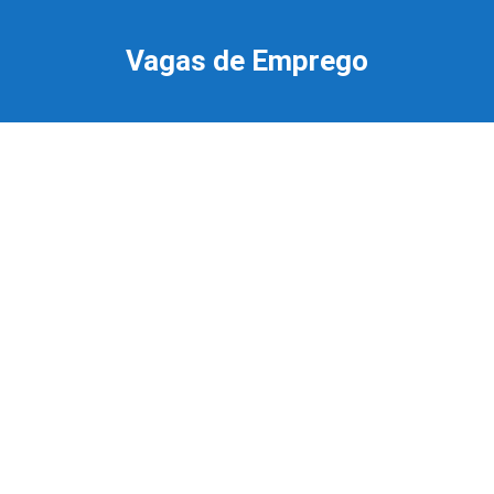
Ir
para
Vagas de Emprego
o
conteúdo