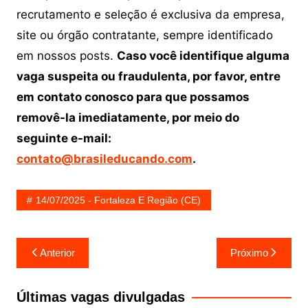
recrutamento e seleção é exclusiva da empresa,
site ou órgão contratante, sempre identificado
em nossos posts.
Caso você identifique alguma
vaga suspeita ou fraudulenta, por favor, entre
em contato conosco para que possamos
removê-la imediatamente, por meio do
seguinte e-mail:
contato@brasileducando.com
.
14/07/2025 - Fortaleza E Região (CE)
Navegação
Anterior
Próximo
de
Post
Últimas vagas divulgadas