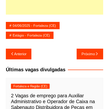
04/06/2025 - Fortaleza (CE)
Estágio - Fortaleza (CE)
Navegação
Anterior
Próximo
de
Post
Últimas vagas divulgadas
Fortaleza e Região (CE)
2 Vagas de emprego para Auxiliar
Administrativo e Operador de Caixa na
Sabenauto Distribuidora de Peças em