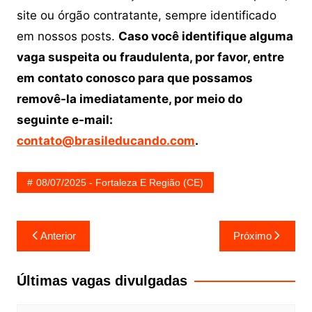
site ou órgão contratante, sempre identificado
em nossos posts.
Caso você identifique alguma
vaga suspeita ou fraudulenta, por favor, entre
em contato conosco para que possamos
removê-la imediatamente, por meio do
seguinte e-mail:
contato@brasileducando.com
.
08/07/2025 - Fortaleza E Região (CE)
Navegação
Anterior
Próximo
de
Post
Últimas vagas divulgadas