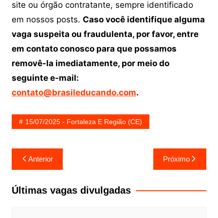
site ou órgão contratante, sempre identificado
em nossos posts.
Caso você identifique alguma
vaga suspeita ou fraudulenta, por favor, entre
em contato conosco para que possamos
removê-la imediatamente, por meio do
seguinte e-mail:
contato@brasileducando.com
.
15/07/2025 - Fortaleza E Região (CE)
Navegação
Anterior
Próximo
de
Post
Últimas vagas divulgadas