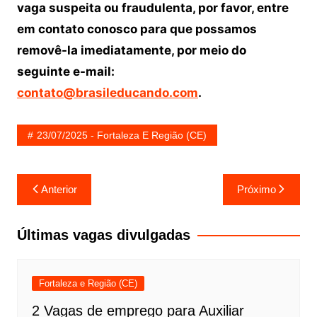
vaga suspeita ou fraudulenta, por favor, entre
em contato conosco para que possamos
removê-la imediatamente, por meio do
seguinte e-mail:
contato@brasileducando.com
.
23/07/2025 - Fortaleza E Região (CE)
Navegação
Anterior
Próximo
de
Post
Últimas vagas divulgadas
Fortaleza e Região (CE)
2 Vagas de emprego para Auxiliar