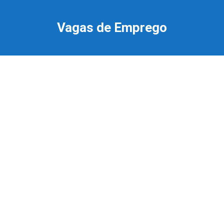
Ir
para
Vagas de Emprego
o
conteúdo