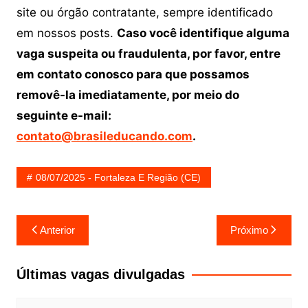
site ou órgão contratante, sempre identificado
em nossos posts.
Caso você identifique alguma
vaga suspeita ou fraudulenta, por favor, entre
em contato conosco para que possamos
removê-la imediatamente, por meio do
seguinte e-mail:
contato@brasileducando.com
.
08/07/2025 - Fortaleza E Região (CE)
Navegação
Anterior
Próximo
de
Post
Últimas vagas divulgadas