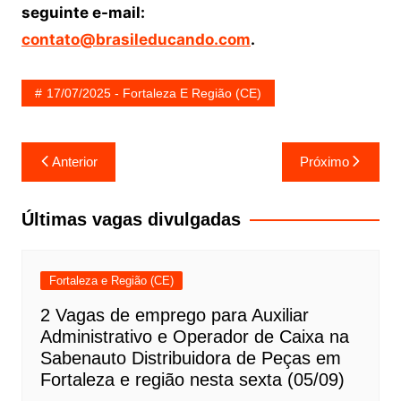
seguinte e-mail:
contato@brasileducando.com
.
17/07/2025 - Fortaleza E Região (CE)
Navegação
Anterior
Próximo
de
Post
Últimas vagas divulgadas
Fortaleza e Região (CE)
2 Vagas de emprego para Auxiliar
Administrativo e Operador de Caixa na
Sabenauto Distribuidora de Peças em
Fortaleza e região nesta sexta (05/09)