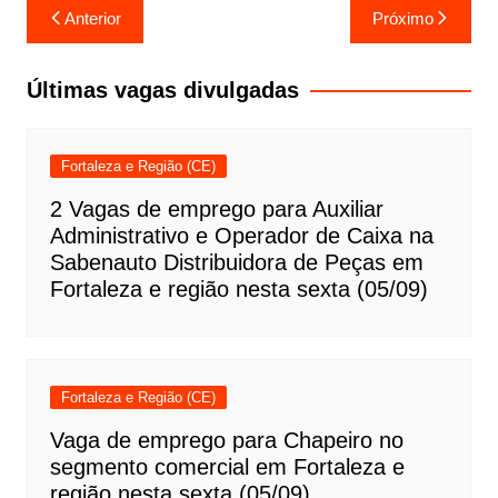
Navegação
Anterior
Próximo
de
Post
Últimas vagas divulgadas
Fortaleza e Região (CE)
2 Vagas de emprego para Auxiliar
Administrativo e Operador de Caixa na
Sabenauto Distribuidora de Peças em
Fortaleza e região nesta sexta (05/09)
Fortaleza e Região (CE)
Vaga de emprego para Chapeiro no
segmento comercial em Fortaleza e
região nesta sexta (05/09)