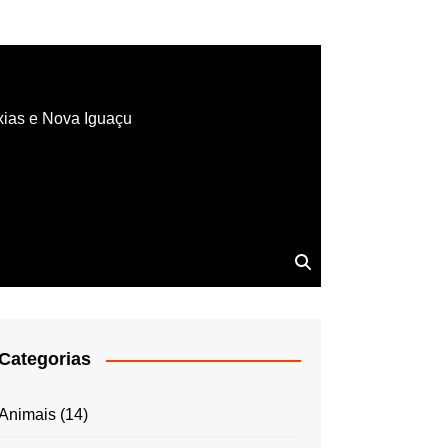
xias e Nova Iguaçu
Categorias
Animais
(14)