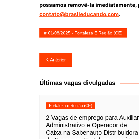
possamos removê-la imediatamente, p
contato@brasileducando.com
.
01/08/2025 - Fortaleza E Região (CE)
Navegação
Anterior
de
Post
Últimas vagas divulgadas
Fortaleza e Região (CE)
2 Vagas de emprego para Auxiliar
Administrativo e Operador de
Caixa na Sabenauto Distribuidora