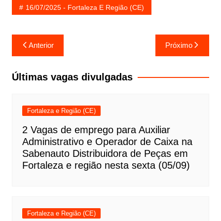
16/07/2025 - Fortaleza E Região (CE)
Navegação
Anterior
Próximo
de
Post
Últimas vagas divulgadas
Fortaleza e Região (CE)
2 Vagas de emprego para Auxiliar
Administrativo e Operador de Caixa na
Sabenauto Distribuidora de Peças em
Fortaleza e região nesta sexta (05/09)
Fortaleza e Região (CE)