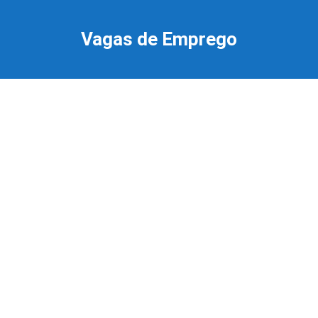
Ir
para
Vagas de Emprego
o
conteúdo