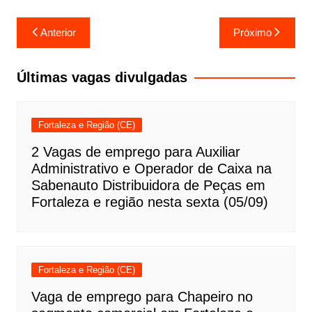
Navegação
Anterior
Próximo
de
Post
Últimas vagas divulgadas
Fortaleza e Região (CE)
2 Vagas de emprego para Auxiliar
Administrativo e Operador de Caixa na
Sabenauto Distribuidora de Peças em
Fortaleza e região nesta sexta (05/09)
Fortaleza e Região (CE)
Vaga de emprego para Chapeiro no