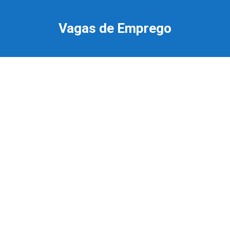
Ir
para
Vagas de Emprego
o
conteúdo