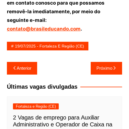
em contato conosco para que possamos
removê-la imediatamente, por meio do
seguinte e-mail:
contato@brasileducando.com
.
19/07/2025 - Fortaleza E Região (CE)
Navegação
Anterior
Próximo
de
Post
Últimas vagas divulgadas
Fortaleza e Região (CE)
2 Vagas de emprego para Auxiliar
Administrativo e Operador de Caixa na