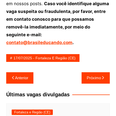
em nossos posts.
Caso você identifique alguma
vaga suspeita ou fraudulenta, por favor, entre
em contato conosco para que possamos
removê-la imediatamente, por meio do
seguinte e-mail:
contato@brasileducando.com
.
17/07/2025 - Fortaleza E Região (CE)
Navegação
Anterior
Próximo
de
Post
Últimas vagas divulgadas
Fortaleza e Região (CE)