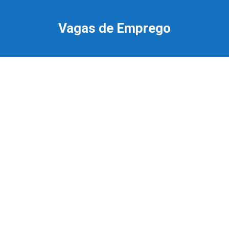
Ir
para
Vagas de Emprego
o
conteúdo