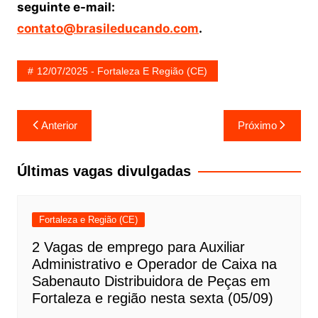
seguinte e-mail:
contato@brasileducando.com
.
12/07/2025 - Fortaleza E Região (CE)
Navegação
Anterior
Próximo
de
Post
Últimas vagas divulgadas
Fortaleza e Região (CE)
2 Vagas de emprego para Auxiliar
Administrativo e Operador de Caixa na
Sabenauto Distribuidora de Peças em
Fortaleza e região nesta sexta (05/09)