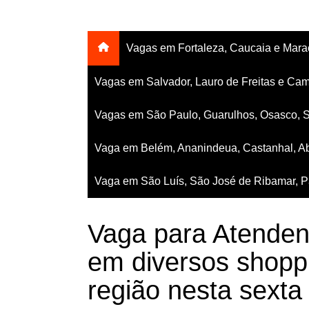
Vagas em Fortaleza, Caucaia e Mar
Vagas em Salvador, Lauro de Freitas e Cam
Vagas em São Paulo, Guarulhos, Osasco, 
Vaga em Belém, Ananindeua, Castanhal, Ab
Vaga em São Luís, São José de Ribamar, Pa
Vaga para Atenden
em diversos shopp
região nesta sexta