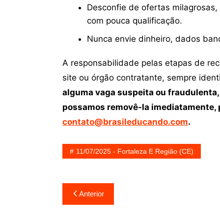
Desconfie de ofertas milagrosas,
com pouca qualificação.
Nunca envie dinheiro, dados ban
A responsabilidade pelas etapas de re
site ou órgão contratante, sempre iden
alguma vaga suspeita ou fraudulenta,
possamos removê-la imediatamente, p
contato@brasileducando.com
.
11/07/2025 - Fortaleza E Região (CE)
Navegação
Anterior
de