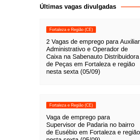
Post
Últimas vagas divulgadas
Fortaleza e Região (CE)
2 Vagas de emprego para Auxiliar
Administrativo e Operador de
Caixa na Sabenauto Distribuidora
de Peças em Fortaleza e região
nesta sexta (05/09)
Fortaleza e Região (CE)
Vaga de emprego para
Supervisor de Padaria no bairro
de Eusébio em Fortaleza e região
nesta sexta (05/09)