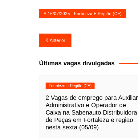
16/07/2025 - Fortaleza E Região (CE)
Navegação
Anterior
de
Post
Últimas vagas divulgadas
Fortaleza e Região (CE)
2 Vagas de emprego para Auxiliar
Administrativo e Operador de
Caixa na Sabenauto Distribuidora
de Peças em Fortaleza e região
nesta sexta (05/09)