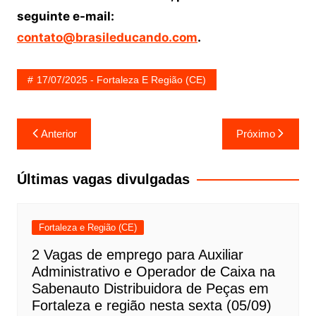
seguinte e-mail:
contato@brasileducando.com
.
17/07/2025 - Fortaleza E Região (CE)
Navegação
Anterior
Próximo
de
Post
Últimas vagas divulgadas
Fortaleza e Região (CE)
2 Vagas de emprego para Auxiliar
Administrativo e Operador de Caixa na
Sabenauto Distribuidora de Peças em
Fortaleza e região nesta sexta (05/09)