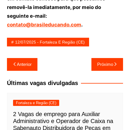
removê-la imediatamente, por meio do
seguinte e-mail:
contato@brasileducando.com
.
12/07/2025 - Fortaleza E Região (CE)
Navegação
Anterior
Próximo
de
Post
Últimas vagas divulgadas
Fortaleza e Região (CE)
2 Vagas de emprego para Auxiliar
Administrativo e Operador de Caixa na
Sabenauto Distribuidora de Peças em