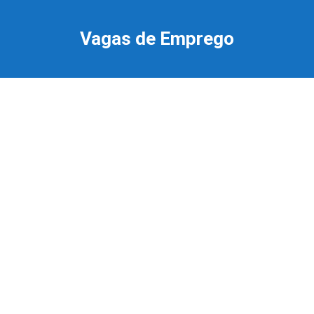
Ir
para
Vagas de Emprego
o
conteúdo