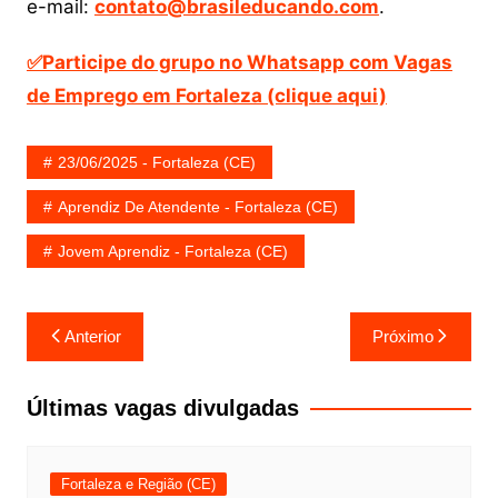
e-mail:
contato@brasileducando.com
.
✅Participe do grupo no Whatsapp com Vagas
de Emprego em Fortaleza (clique aqui)
23/06/2025 - Fortaleza (CE)
Aprendiz De Atendente - Fortaleza (CE)
Jovem Aprendiz - Fortaleza (CE)
Navegação
Anterior
Próximo
de
Post
Últimas vagas divulgadas
Fortaleza e Região (CE)