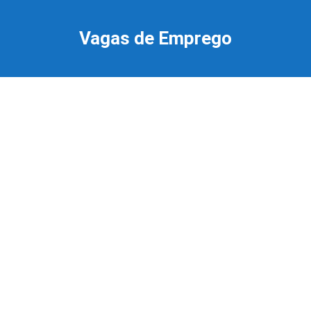
Ir
para
Vagas de Emprego
o
conteúdo