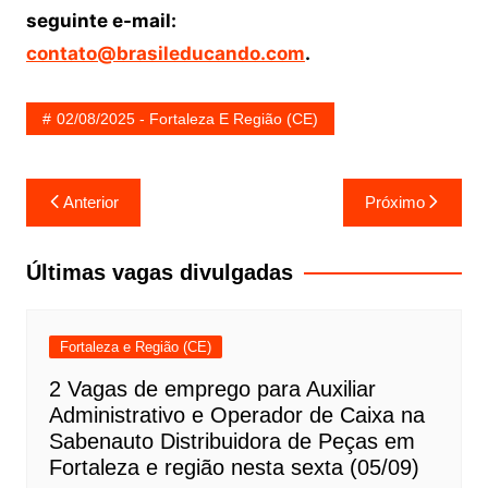
seguinte e-mail:
contato@brasileducando.com
.
02/08/2025 - Fortaleza E Região (CE)
Navegação
Anterior
Próximo
de
Post
Últimas vagas divulgadas
Fortaleza e Região (CE)
2 Vagas de emprego para Auxiliar
Administrativo e Operador de Caixa na
Sabenauto Distribuidora de Peças em
Fortaleza e região nesta sexta (05/09)