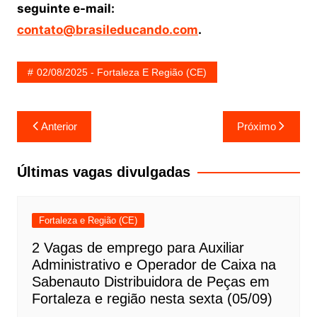
seguinte e-mail:
contato@brasileducando.com
.
02/08/2025 - Fortaleza E Região (CE)
Navegação
Anterior
Próximo
de
Post
Últimas vagas divulgadas
Fortaleza e Região (CE)
2 Vagas de emprego para Auxiliar
Administrativo e Operador de Caixa na
Sabenauto Distribuidora de Peças em
Fortaleza e região nesta sexta (05/09)