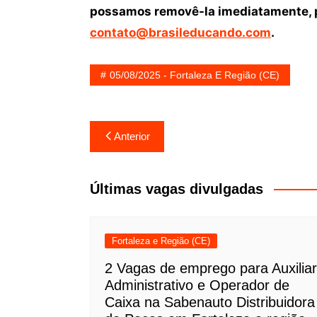
possamos removê-la imediatamente, p
contato@brasileducando.com
.
05/08/2025 - Fortaleza E Região (CE)
Navegação
Anterior
de
Post
Últimas vagas divulgadas
Fortaleza e Região (CE)
2 Vagas de emprego para Auxiliar
Administrativo e Operador de
Caixa na Sabenauto Distribuidora