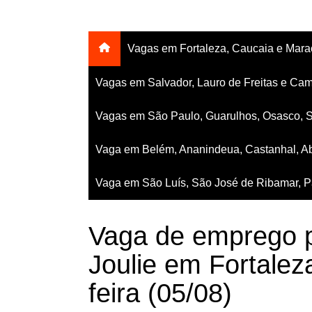
Vagas em Fortaleza, Caucaia e Mar
Vagas em Salvador, Lauro de Freitas e Cam
Vagas em São Paulo, Guarulhos, Osasco, 
Vaga em Belém, Ananindeua, Castanhal, Ab
Vaga em São Luís, São José de Ribamar, Pa
Vaga de emprego p
Joulie em Fortalez
feira (05/08)