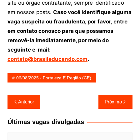
site ou órgão contratante, sempre identificado
em nossos posts.
Caso você identifique alguma
vaga suspeita ou fraudulenta, por favor, entre
em contato conosco para que possamos
removê-la imediatamente, por meio do
seguinte e-mail:
contato@brasileducando.com
.
06/08/2025 - Fortaleza E Região (CE)
Navegação
Anterior
Próximo
de
Post
Últimas vagas divulgadas