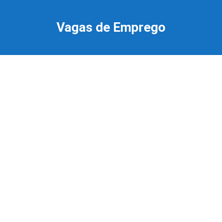
Ir
para
Vagas de Emprego
o
conteúdo