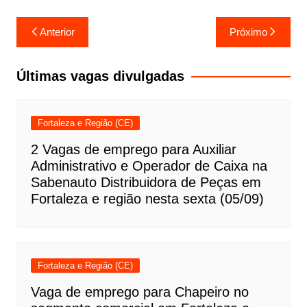
Navegação
Anterior
Próximo
de
Post
Últimas vagas divulgadas
Fortaleza e Região (CE)
2 Vagas de emprego para Auxiliar
Administrativo e Operador de Caixa na
Sabenauto Distribuidora de Peças em
Fortaleza e região nesta sexta (05/09)
Fortaleza e Região (CE)
Vaga de emprego para Chapeiro no