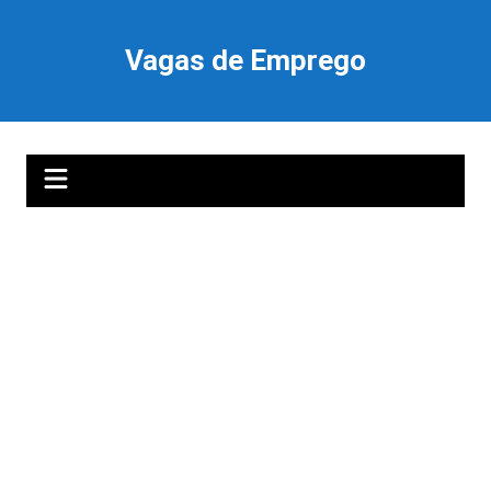
Ir
para
Vagas de Emprego
o
conteúdo