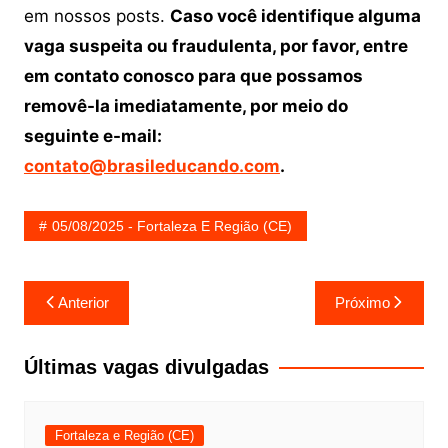
em nossos posts.
Caso você identifique alguma
vaga suspeita ou fraudulenta, por favor, entre
em contato conosco para que possamos
removê-la imediatamente, por meio do
seguinte e-mail:
contato@brasileducando.com
.
05/08/2025 - Fortaleza E Região (CE)
Navegação
Anterior
Próximo
de
Post
Últimas vagas divulgadas
Fortaleza e Região (CE)