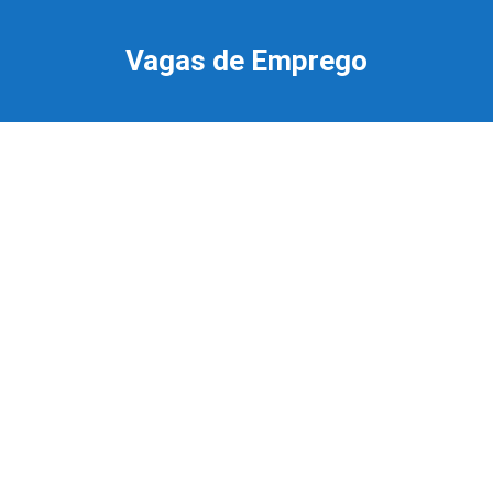
Ir
para
Vagas de Emprego
o
conteúdo